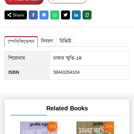
Share
বিবরণ
রিভিউ
স্পেসিফিকেশন
শিরোনাম
ঢাকার স্মৃতি-১৪
ISBN
98441054104
Related Books
25%
25%