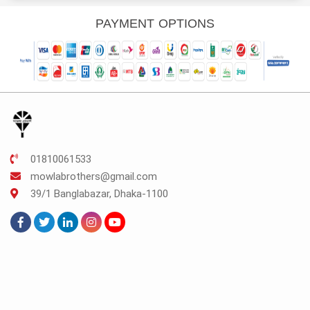
was:
is:
was:
is:
TK.225.
TK.169.
TK.175.
TK.131.
PAYMENT OPTIONS
01810061533
mowlabrothers@gmail.com
39/1 Banglabazar, Dhaka-1100