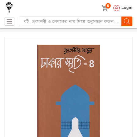
0
Login
Products
search