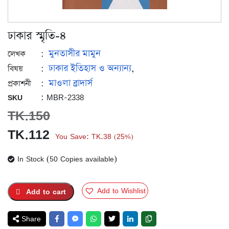
ঢাকার স্মৃতি-৪
মুনতাসীর মামুন
:
লেখক
ঢাকার ইতিহাস ও অন্যান্য
:
,
বিষয়
মাওলা ব্রাদার্স
:
প্রকাশনী
: MBR-2338
SKU
TK.
150
Original
Current
TK.
112
You Save:
TK.
38
25%
(
)
price
price
In Stock (50 Copies available)
was:
is:
TK.150.
TK.112.
Add to Wishlist
Add to cart
Share