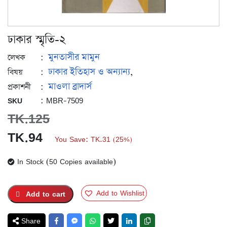
ঢাকার স্মৃতি-২
মুনতাসীর মামুন
:
লেখক
ঢাকার ইতিহাস ও অন্যান্য
:
,
বিষয়
মাওলা ব্রাদার্স
:
প্রকাশনী
: MBR-7509
SKU
TK.
125
Original
Current
TK.
94
You Save:
TK.
31
25%
(
)
price
price
In Stock (50 Copies available)
was:
is:
TK.125.
TK.94.
Add to Wishlist
Add to cart
Share