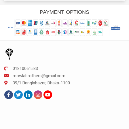
:
was:
is:
was:
is:
K.75.
TK.175.
TK.131.
TK.150.
TK.112.
PAYMENT OPTIONS
01810061533
mowlabrothers@gmail.com
39/1 Banglabazar, Dhaka-1100