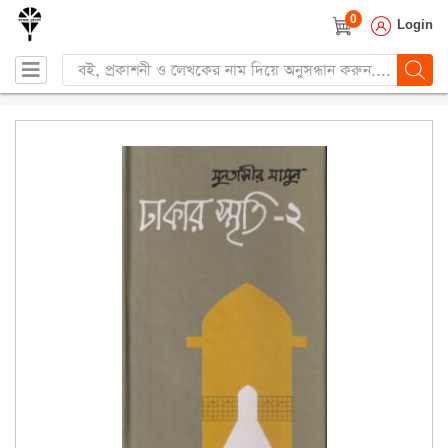
0
Login
Products
search