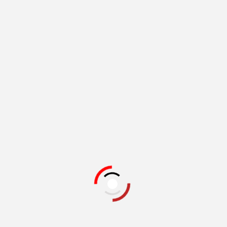
Add to cart
ty
d to Wishlist
ভিউ
ঢাকার স্মৃতি-১০
মুনতাসীর মামুন
মাওলা ব্রাদার্স
9847015601430
144
1st