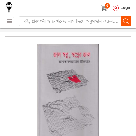
0
Login
Products
search