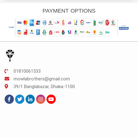
s:
was:
is:
was:
is:
K.150.
TK.200.
TK.150.
TK.200.
TK.150.
PAYMENT OPTIONS
01810061533
mowlabrothers@gmail.com
39/1 Banglabazar, Dhaka-1100