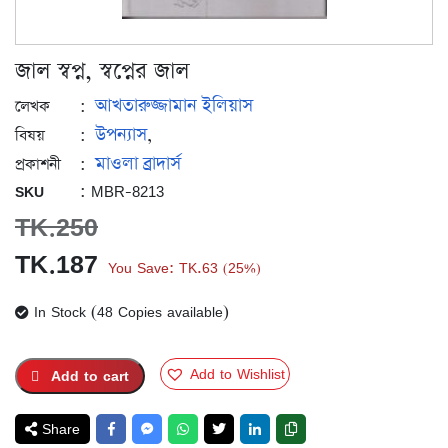
জাল স্বপ্ন, স্বপ্নের জাল
আখতারুজ্জামান ইলিয়াস
:
লেখক
উপন্যাস
:
,
বিষয়
মাওলা ব্রাদার্স
:
প্রকাশনী
: MBR-8213
SKU
TK.
250
Original
Current
TK.
187
You Save:
TK.
63
25%
(
)
price
price
In Stock (48 Copies available)
was:
is:
TK.250.
TK.187.
Add to Wishlist
Add to cart
Share