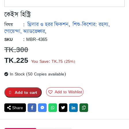
কেইস হিস্ট্রি
থ্রিলার ও হরর ফিকশন
শিশু-কিশোর: রহস্য,
:
,
বিষয়
গোয়েন্দা, অ্যাডভেঞ্চার
,
: MBR-4365
SKU
TK.
300
Original
Current
TK.
225
You Save:
TK.
75
25%
(
)
price
price
In Stock (50 Copies available)
was:
is:
TK.300.
TK.225.
Add to Wishlist
Add to cart
Share