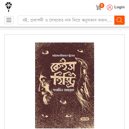
0
Login
Products
search