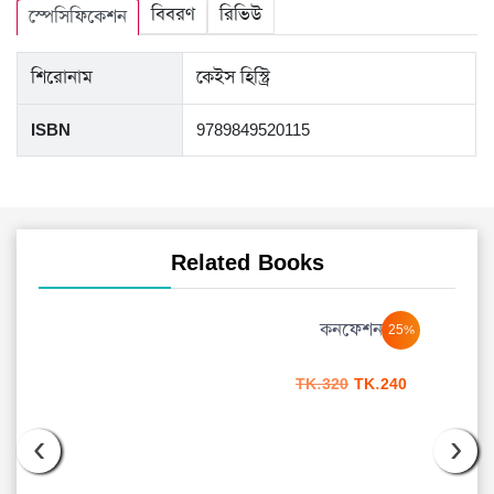
বিবরণ
রিভিউ
স্পেসিফিকেশন
শিরোনাম
কেইস হিস্ট্রি
ISBN
9789849520115
Related Books
কনফেশন
25%
Original
Current
TK.
320
TK.
240
price
price
was:
is:
‹
›
TK.320.
TK.240.