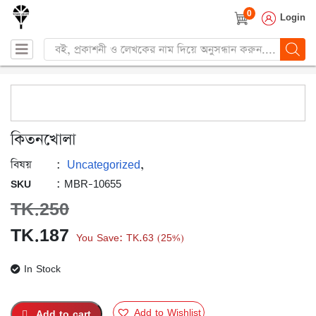
0
Login
Products
search
কিতনখোলা
Uncategorized
:
,
বিষয়
: MBR-10655
SKU
TK.
250
Original
Current
TK.
187
You Save:
TK.
63
25%
(
)
price
price
In Stock
was:
is:
TK.250.
TK.187.
Add to Wishlist
Add to cart