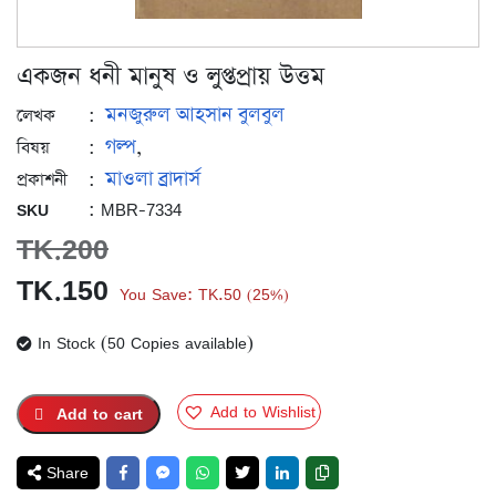
একজন ধনী মানুষ ও লুপ্তপ্রায় উত্তম
মনজুরুল আহসান বুলবুল
:
লেখক
গল্প
:
,
বিষয়
মাওলা ব্রাদার্স
:
প্রকাশনী
: MBR-7334
SKU
TK.
200
Original
Current
TK.
150
You Save:
TK.
50
25%
(
)
price
price
In Stock (50 Copies available)
was:
is:
TK.200.
TK.150.
Add to Wishlist
Add to cart
Share