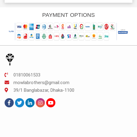
s:
was:
is:
was:
is:
K.120.
TK.200.
TK.150.
TK.250.
TK.188.
PAYMENT OPTIONS
01810061533
mowlabrothers@gmail.com
39/1 Banglabazar, Dhaka-1100