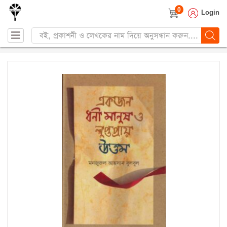
0
Login
Products
search