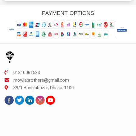
s:
was:
is:
was:
is:
K.131.
TK.100.
TK.75.
TK.150.
TK.112.
PAYMENT OPTIONS
01810061533
mowlabrothers@gmail.com
39/1 Banglabazar, Dhaka-1100