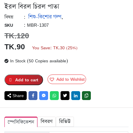
ইরল বিরল চিরল পাতা
শিশু-কিশোর গল্প
:
,
বিষয়
: MBR-1307
SKU
TK.
120
Original
Current
TK.
90
You Save:
TK.
30
25%
(
)
price
price
In Stock (50 Copies available)
was:
is:
TK.120.
TK.90.
Add to Wishlist
Add to cart
Share
বিবরণ
রিভিউ
স্পেসিফিকেশন