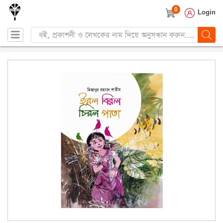
0
Login
Products
search