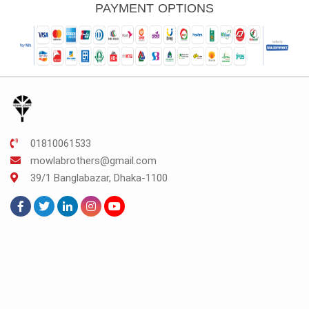
K.206.
TK.350.
TK.262.
TK.240.
TK.180.
PAYMENT OPTIONS
01810061533
mowlabrothers@gmail.com
39/1 Banglabazar, Dhaka-1100