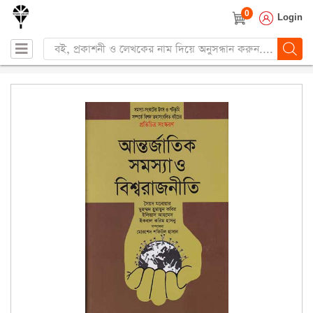
0
Login
Products
search