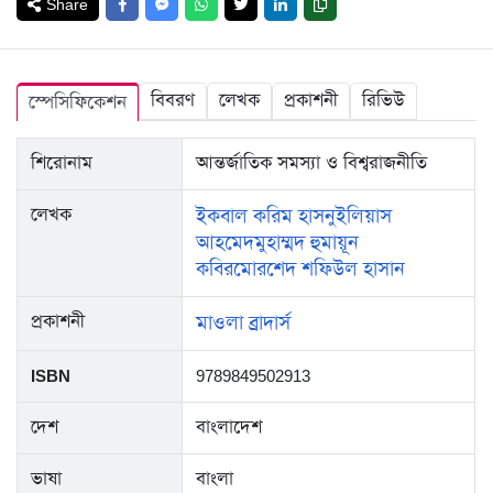
Share
বিবরণ
লেখক
প্রকাশনী
রিভিউ
স্পেসিফিকেশন
শিরোনাম
আন্তর্জাতিক সমস্যা ও বিশ্বরাজনীতি
লেখক
ইকবাল করিম হাসনু
ইলিয়াস
আহমেদ
মুহাম্মদ হুমায়ূন
কবির
মোরশেদ শফিউল হাসান
প্রকাশনী
মাওলা ব্রাদার্স
ISBN
9789849502913
দেশ
বাংলাদেশ
ভাষা
বাংলা