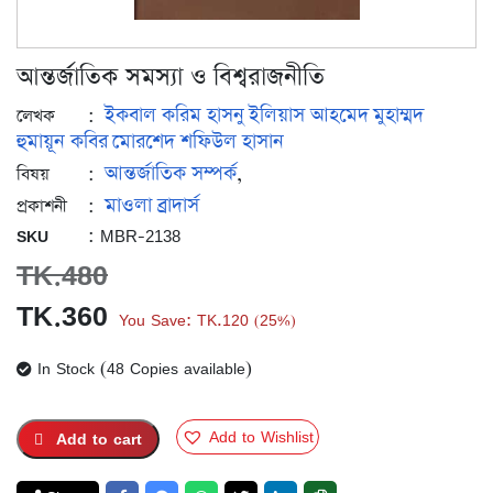
আন্তর্জাতিক সমস্যা ও বিশ্বরাজনীতি
ইকবাল করিম হাসনু
ইলিয়াস আহমেদ
মুহাম্মদ
:
লেখক
হুমায়ূন কবির
মোরশেদ শফিউল হাসান
আন্তর্জাতিক সম্পর্ক
:
,
বিষয়
মাওলা ব্রাদার্স
:
প্রকাশনী
: MBR-2138
SKU
TK.
480
Original
Current
TK.
360
You Save:
TK.
120
25%
(
)
price
price
In Stock (48 Copies available)
was:
is:
TK.480.
TK.360.
Add to Wishlist
Add to cart