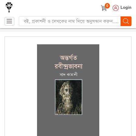
0
Login
Products
search