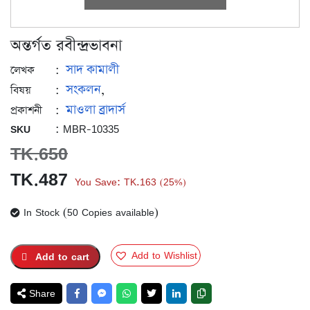
অন্তর্গত রবীন্দ্রভাবনা
সাদ কামালী
:
লেখক
সংকলন
:
,
বিষয়
মাওলা ব্রাদার্স
:
প্রকাশনী
: MBR-10335
SKU
TK.
650
Original
Current
TK.
487
You Save:
TK.
163
25%
(
)
price
price
In Stock (50 Copies available)
was:
is:
TK.650.
TK.487.
Add to Wishlist
Add to cart
Share